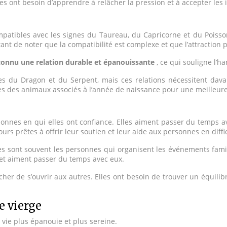
lles ont besoin d’apprendre à relâcher la pression et à accepter les
tibles avec les signes du Taureau, du Capricorne et du Poisson. C
ant de noter que la compatibilité est complexe et que l’attracti
connu une relation durable et épanouissante
, ce qui souligne l’h
nes du Dragon et du Serpent, mais ces relations nécessitent da
ces des animaux associés à l’année de naissance pour une meilleure
sonnes en qui elles ont confiance. Elles aiment passer du temps a
urs prêtes à offrir leur soutien et leur aide aux personnes en diffi
les sont souvent les personnes qui organisent les événements famil
 et aiment passer du temps avec eux.
her de s’ouvrir aux autres. Elles ont besoin de trouver un équilibr
e vierge
 vie plus épanouie et plus sereine.