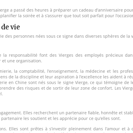
Vierge a passé des heures à préparer un cadeau d’anniversaire pour
anifier la soirée et à s’assurer que tout soit parfait pour l’occasio
 de vie
 vie des personnes nées sous ce signe dans diverses sphères de la v
e la responsabilité font des Vierges des employés précieux d
r et une organisation.
rie, la comptabilité, l’enseignement, la médecine et les profess
 de la discipline et leur aspiration à l’excellence les aident à réu
erie en Chine sont nés sous le signe Vierge, ce qui témoigne de le
endre des risques et de sortir de leur zone de confort. Les Vier
l.
ngagement. Elles recherchent un partenaire fiable, honnête et sta
partenaire les soutient et les apprécie pour ce qu’elles sont.
ons. Elles sont prêtes à s’investir pleinement dans l’amour et à 