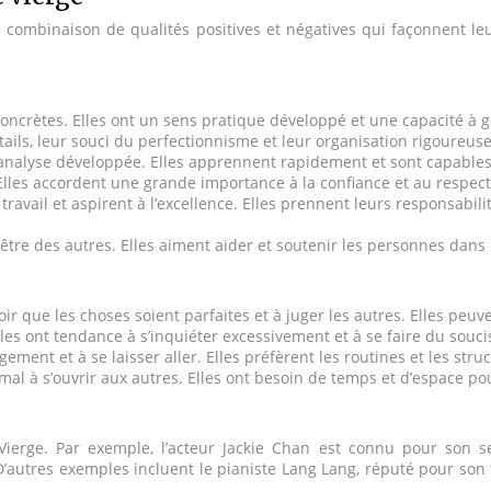
 combinaison de qualités positives et négatives qui façonnent leu
concrètes. Elles ont un sens pratique développé et une capacité à g
ails, leur souci du perfectionnisme et leur organisation rigoureuse
 d’analyse développée. Elles apprennent rapidement et sont capab
s. Elles accordent une grande importance à la confiance et au respe
travail et aspirent à l’excellence. Elles prennent leurs responsabili
tre des autres. Elles aiment aider et soutenir les personnes dans 
oir que les choses soient parfaites et à juger les autres. Elles peu
Elles ont tendance à s’inquiéter excessivement et à se faire du sou
ment et à se laisser aller. Elles préfèrent les routines et les struc
 mal à s’ouvrir aux autres. Elles ont besoin de temps et d’espace po
ierge. Par exemple, l’acteur Jackie Chan est connu pour son s
D’autres exemples incluent le pianiste Lang Lang, réputé pour son t