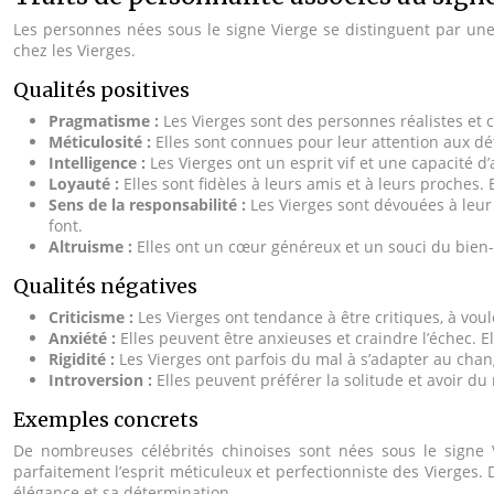
Les personnes nées sous le signe Vierge se distinguent par une
chez les Vierges.
Qualités positives
Pragmatisme :
Les Vierges sont des personnes réalistes et 
Méticulosité :
Elles sont connues pour leur attention aux dét
Intelligence :
Les Vierges ont un esprit vif et une capacité
Loyauté :
Elles sont fidèles à leurs amis et à leurs proche
Sens de la responsabilité :
Les Vierges sont dévouées à leur 
font.
Altruisme :
Elles ont un cœur généreux et un souci du bien-ê
Qualités négatives
Criticisme :
Les Vierges ont tendance à être critiques, à voul
Anxiété :
Elles peuvent être anxieuses et craindre l’échec. 
Rigidité :
Les Vierges ont parfois du mal à s’adapter au change
Introversion :
Elles peuvent préférer la solitude et avoir du
Exemples concrets
De nombreuses célébrités chinoises sont nées sous le signe V
parfaitement l’esprit méticuleux et perfectionniste des Vierges. 
élégance et sa détermination.