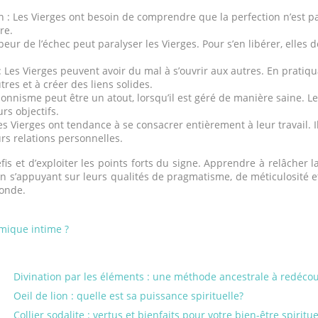
n : Les Vierges ont besoin de comprendre que la perfection n’est pa
re.
 peur de l’échec peut paralyser les Vierges. Pour s’en libérer, elles
: Les Vierges peuvent avoir du mal à s’ouvrir aux autres. En pratiq
res et à créer des liens solides.
nnisme peut être un atout, lorsqu’il est géré de manière saine. Les 
rs objectifs.
 Les Vierges ont tendance à se consacrer entièrement à leur travail. 
rs relations personnelles.
 et d’exploiter les points forts du signe. Apprendre à relâcher la
 En s’appuyant sur leurs qualités de pragmatisme, de méticulosité e
monde.
mique intime ?
Divination par les éléments : une méthode ancestrale à redécou
Oeil de lion : quelle est sa puissance spirituelle?
Collier sodalite : vertus et bienfaits pour votre bien-être spiritue